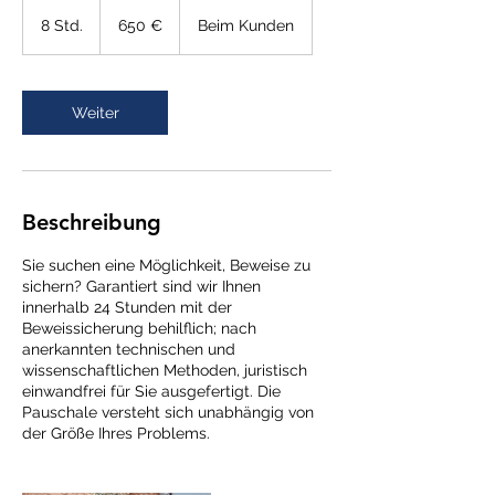
650
Euro
8 Std.
8
650 €
Beim Kunden
S
t
d
.
Weiter
Beschreibung
Sie suchen eine Möglichkeit, Beweise zu
sichern? Garantiert sind wir Ihnen
innerhalb 24 Stunden mit der
Beweissicherung behilflich; nach
anerkannten technischen und
wissenschaftlichen Methoden, juristisch
einwandfrei für Sie ausgefertigt. Die
Pauschale versteht sich unabhängig von
der Größe Ihres Problems.