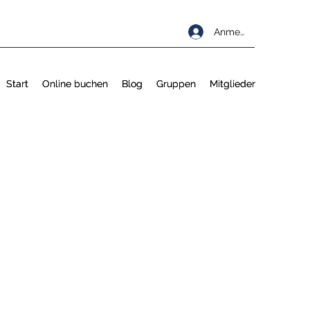
Anmelden
Start
Start
Online buchen
Online buchen
Blog
Blog
Gruppen
Gruppen
Mitglieder
Mitglieder