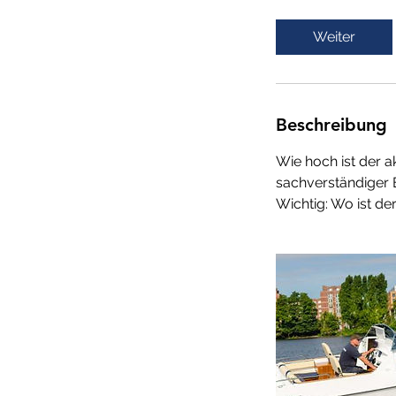
t
d
Weiter
Beschreibung
Wie hoch ist der a
sachverständiger E
Wichtig: Wo ist de