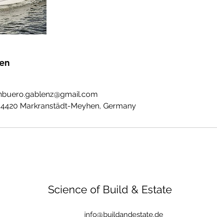
en
nbuero.gablenz@gmail.com
 04420 Markranstädt-Meyhen, Germany
Science of Build & Estate
info@buildandestate.de