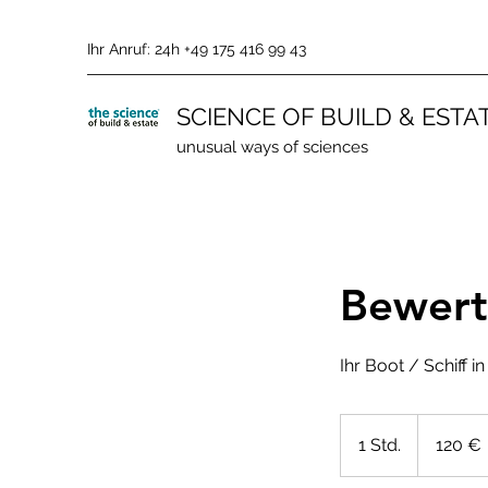
Ihr Anruf: 24h +49 175 416 99 43
SCIENCE OF BUILD & ESTA
unusual ways of sciences
Bewert
Ihr Boot / Schiff 
120
Euro
1 Std.
1
120 €
S