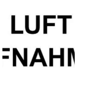
der Glaubensrichtung gibt den Menschen
in einer Gesellschaft etwas, was die
Gesellschaft nicht geben kann:
Nachhaltiges Leben. Glaube ist
Bedürfnisbefriedigung ohne wahre
Leistungserbringung. Er gibt Hoffnung, wo
keine mehr scheint. Er gibt Kraft, wo nach
menschlichem Ermessen keine mehr sein
sollte. Glaube lässt die