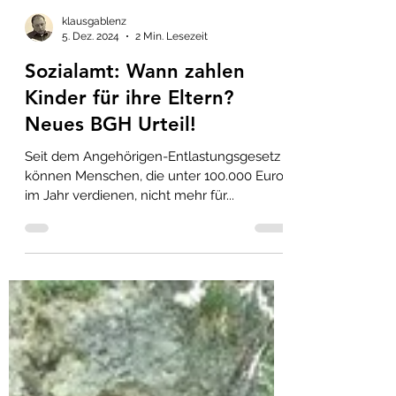
klausgablenz
5. Dez. 2024
2 Min. Lesezeit
Sozialamt: Wann zahlen
Kinder für ihre Eltern?
Neues BGH Urteil!
Seit dem An­ge­hö­ri­gen-Ent­las­tungs­ge­setz
kön­nen Men­schen, die unter 100.000 Euro
im Jahr ver­die­nen, nicht mehr für...