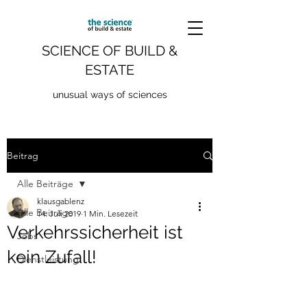
SCIENCE OF BUILD &
ESTATE
unusual ways of sciences
Beitrag
Alle Beiträge
klausgablenz
Alle Beiträge
14. Juli 2019
1 Min. Lesezeit
Verkehrssicherheit ist
Jobs
kein Zufall!
Dienstleistung